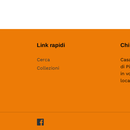
Link rapidi
Chi
Cerca
Casa
di P
Collezioni
in v
loca
Facebook