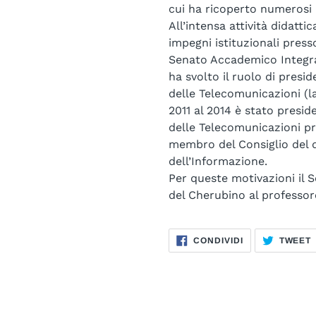
cui ha ricoperto numerosi i
All’intensa attività didatti
impegni istituzionali press
Senato Accademico Integrat
ha svolto il ruolo di presi
delle Telecomunicazioni (la
2011 al 2014 è stato presid
delle Telecomunicazioni pr
membro del Consiglio del d
dell’Informazione.
Per queste motivazioni il 
del Cherubino al professo
CONDIVIDI
CONDIVIDI
TWEET
SU
FACEBOOK