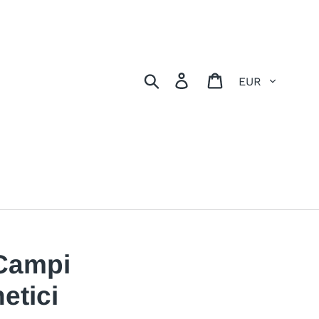
Valuta
Cerca
Accedi
Carrello
 Campi
etici