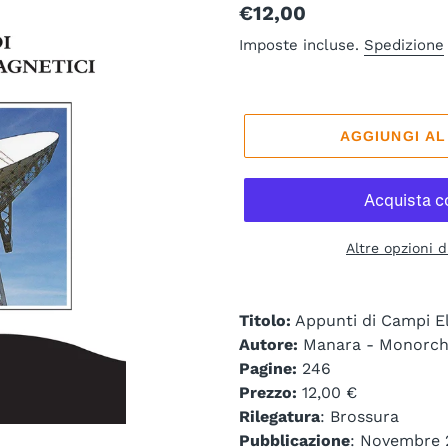
Prezzo
€12,00
di
Imposte incluse.
Spedizione
listino
AGGIUNGI A
Altre opzioni 
Titolo:
Appunti di Campi E
Autore:
Manara - Monorch
Pagine:
246
Prezzo:
12,00 €
Rilegatura
: Brossura
Pubblicazione
: Novembre 