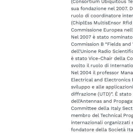
(Consortium Ubiquitous Tec
sua fondazione nel 2007. Dal
ruolo di coordinatore int
(ChiplEss MultisEnsor Rfid
Commissione Europea nell
Nel 2007 è stato nominato
Commission B “Fields and 
dell’Unione Radio Scientifi
è stato Vice-Chair della C
svolto il ruolo di Internat
Nel 2004 il professor Manar
Electrical and Electronics 
sviluppo e alle applicazion
diffrazione (UTD)”. È stat
dell’Antennas and Propagat
Committee della Italy Sect
membro del Technical Pro
internazionali organizzati 
fondatore della Società It