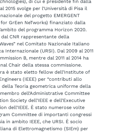
hnologies), di cui è presidente fin dalla
 2015 svolge per l’Università di Pisa il
ernazionale del progetto EMERGENT
 for GrEen NeTworks) finanziato dalla
’ambito del programma Horizon 2020.
 dal CNR rappresentante della
Waves” nel Comitato Nazionale Italiano
ca Internazionale (URSI). Dal 2009 al 2011
ommission B, mentre dal 2011 al 2014 ha
ional Chair della stessa commissione.
a è stato eletto fellow dell’Institute of
Engineers (IEEE) per “contributi allo
i della Teoria geometrica uniforme della
o membro dell’Administrative Committee
ion Society dell’IEEE e dell’Executive
ion dell’IEEE. È stato numerose volte
gram Committee di importanti congressi
sia in ambito IEEE, che URSI. È socio
aliana di Elettromagnetismo (SIEm) per