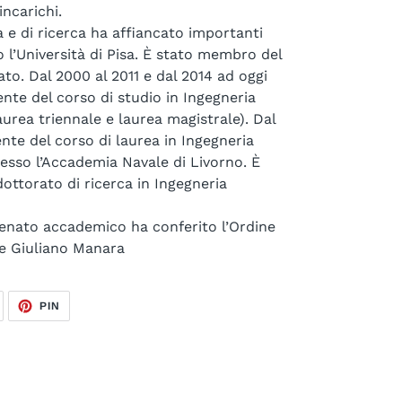
ncarichi.
ca e di ricerca ha affiancato importanti
o l’Università di Pisa. È stato membro del
o. Dal 2000 al 2011 e dal 2014 ad oggi
dente del corso di studio in Ingegneria
urea triennale e laurea magistrale). Dal
ente del corso di laurea in Ingegneria
esso l’Accademia Navale di Livorno. È
ottorato di ricerca in Ingegneria
Senato accademico ha conferito l’Ordine
re Giuliano Manara
TWITTA
PINNA
PIN
SU
SU
TWITTER
PINTEREST