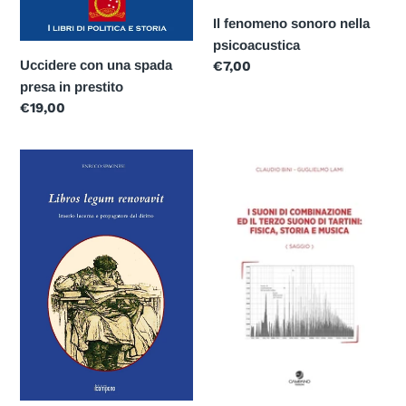
Il fenomeno sonoro nella
psicoacustica
Uccidere con una spada
Prezzo
€7,00
di
presa in prestito
listino
Prezzo
€19,00
di
listino
Libros
I
lugum
suoni
renovavit,
di
Irnerio
combinazione
lucerna
e
propagatore
del
diritto