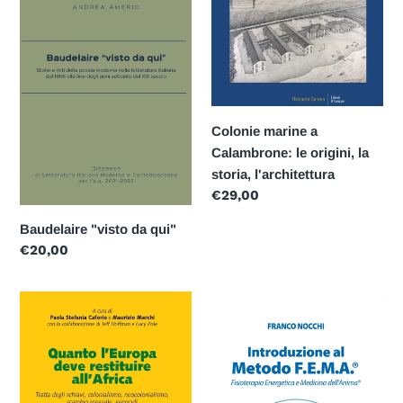
z
da
a
qui"
Calambrone:
i
le
o
origini,
la
n
storia,
Colonie marine a
l'architettura
Calambrone: le origini, la
e
storia, l'architettura
:
Prezzo
€29,00
di
Baudelaire "visto da qui"
listino
Prezzo
€20,00
di
listino
Quanto
Introduzione
l'Europa
al
deve
Metodo
restituire
F.E.M.A.
all'Africa