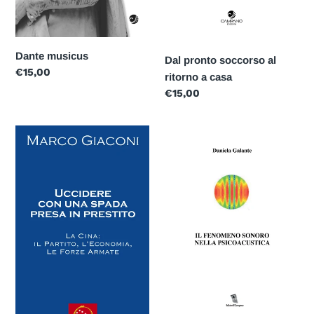
Dante musicus
Dal pronto soccorso al
Prezzo
€15,00
ritorno a casa
di
Prezzo
€15,00
listino
di
listino
Uccidere
Il
con
fenomeno
una
sonoro
spada
nella
presa
psicoacustica
in
prestito