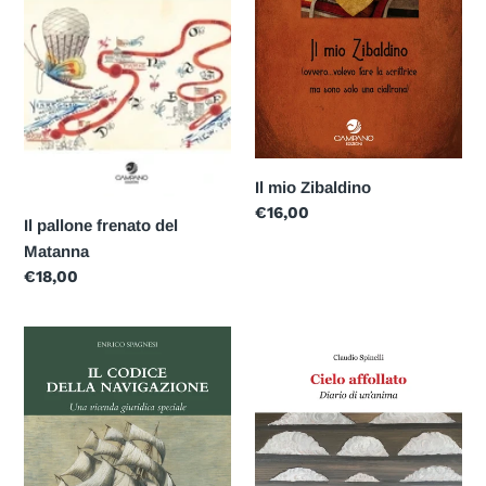
Il mio Zibaldino
Prezzo
€16,00
Il pallone frenato del
di
Matanna
listino
Prezzo
€18,00
di
listino
Il
Cielo
codice
affollato
della
navigazione