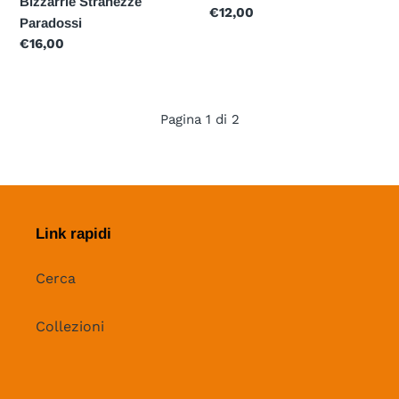
Bizzarrie Stranezze
Prezzo
€12,00
Paradossi
di
Prezzo
€16,00
listino
di
listino
Pagina 1 di 2
PAGINA
PAGINA
PRECEDENTE
SUCCESSIVA
Link rapidi
Cerca
Collezioni