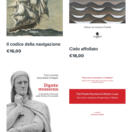
Il codice della navigazione
Cielo affollato
Prezzo
€16,00
Prezzo
€18,00
di
di
listino
listino
Dante
Dal
musicus
pronto
soccorso
al
ritorno
a
casa