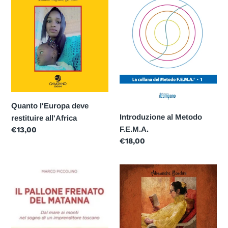
Quanto l'Europa deve
Introduzione al Metodo
restituire all'Africa
F.E.M.A.
Prezzo
€13,00
di
Prezzo
€18,00
listino
di
listino
Il
Il
pallone
mio
frenato
Zibaldino
del
Matanna