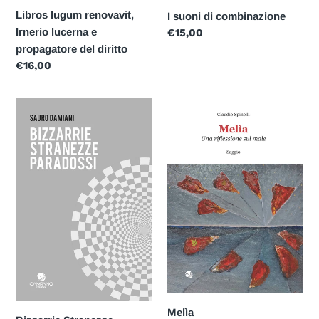
Libros lugum renovavit,
I suoni di combinazione
Irnerio lucerna e
Prezzo
€15,00
di
propagatore del diritto
listino
Prezzo
€16,00
di
listino
Bizzarrie
Melìa
Stranezze
Paradossi
Melìa