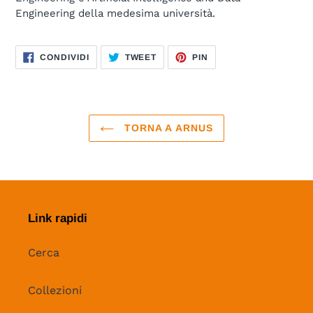
Engineering della medesima università.
CONDIVIDI
TWITTA
PINNA
CONDIVIDI
TWEET
PIN
SU
SU
SU
FACEBOOK
TWITTER
PINTEREST
TORNA A ARNUS
Link rapidi
Cerca
Collezioni