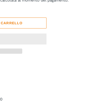
calcolata al momento del pagamento.
L CARRELLO
20