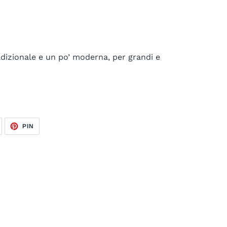
adizionale e un po’ moderna, per grandi e
TWITTA
PINNA
PIN
SU
SU
TWITTER
PINTEREST