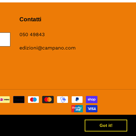
Contatti
050 49843
edizioni@campano.com
Metodi
di
pagamento
Got it!