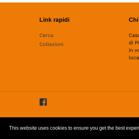
Link rapidi
Chi
Cerca
Casa
di P
Collezioni
in v
loca
Facebook
© 2026,
Campano Edizioni
Powered by Shopify
This website uses cookies to ensure you get the best expe