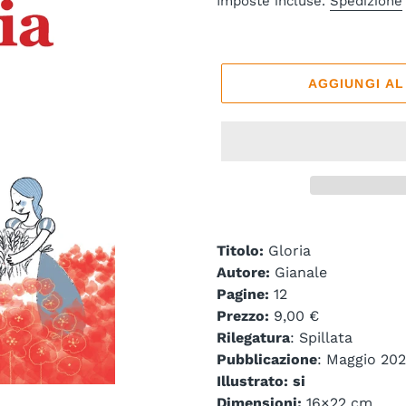
Imposte incluse.
Spedizione
listino
AGGIUNGI A
Titolo:
Gloria
Autore:
Gianale
Pagine:
12
Prezzo:
9,00 €
Rilegatura
: Spillata
Pubblicazione
: Maggio 20
Illustrato: si
Dimensioni:
16×22 cm