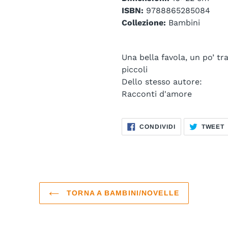
ISBN:
9788865285084
Collezione:
Bambini
Una bella favola, un po’ tr
piccoli
Dello stesso autore:
Racconti d'amore
CONDIVIDI
CONDIVIDI
TWEET
SU
FACEBOOK
TORNA A BAMBINI/NOVELLE