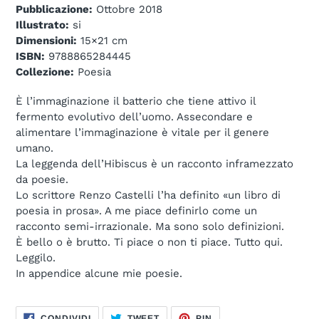
Pubblicazione:
Ottobre 2018
Illustrato:
si
Dimensioni:
15×21 cm
ISBN:
9788865284445
Collezione:
Poesia
È l’immaginazione il batterio che tiene attivo il
fermento evolutivo dell’uomo. Assecondare e
alimentare l’immaginazione è vitale per il genere
umano.
La leggenda dell’Hibiscus è un racconto inframezzato
da poesie.
Lo scrittore Renzo Castelli l’ha definito «un libro di
poesia in prosa». A me piace definirlo come un
racconto semi-irrazionale. Ma sono solo definizioni.
È bello o è brutto. Ti piace o non ti piace. Tutto qui.
Leggilo.
In appendice alcune mie poesie.
CONDIVIDI
TWITTA
PINNA
CONDIVIDI
TWEET
PIN