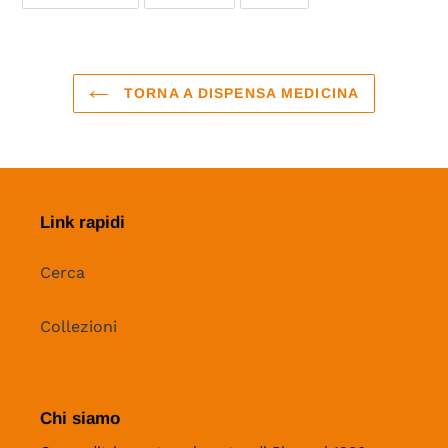
SU
SU
SU
FACEBOOK
TWITTER
PINTEREST
TORNA A DISPENSA MEDICINA
Link rapidi
Cerca
Collezioni
Chi siamo