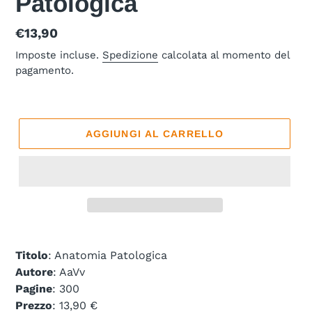
Patologica
Prezzo
€13,90
di
Imposte incluse.
Spedizione
calcolata al momento del
pagamento.
listino
AGGIUNGI AL CARRELLO
Titolo
: Anatomia Patologica
Autore
: AaVv
Pagine
: 300
Prezzo
: 13,90 €