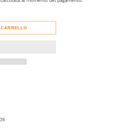
calcolata al momento del pagamento.
L CARRELLO
05