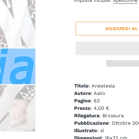
Imposte incluse.
Spedizione
listino
AGGIUNGI A
Titolo
: Anestesia
Autore
: AaVv
Pagine
: 63
Prezzo
: 4,00 €
Rilegatura
: Brossura
Pubblicazione
: Ottobre 20
Illustrato
: si
Dimensioni
: 16x22 cm