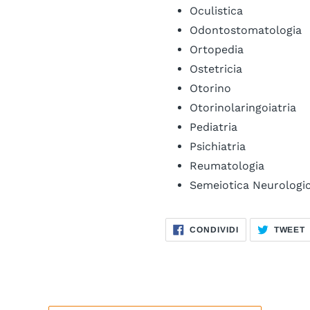
Oculistica
Odontostomatologia
Ortopedia
Ostetricia
Otorino
Otorinolaringoiatria
Pediatria
Psichiatria
Reumatologia
Semeiotica Neurologi
CONDIVIDI
CONDIVIDI
TWEET
SU
FACEBOOK