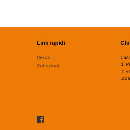
Link rapidi
Chi
Cerca
Casa
di P
Collezioni
in v
loca
Facebook