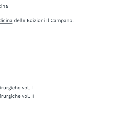
cina
dicina
delle Edizioni Il Campano.
urgiche vol. I
urgiche vol. II