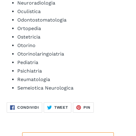
Neuroradiologia
Oculistica
Odontostomatologia
Ortopedia
Ostetricia
Otorino
Otorinolaringoiatria
Pediatria
Psichiatria
Reumatologia
Semeiotica Neurologica
CONDIVIDI
TWITTA
PINNA
CONDIVIDI
TWEET
PIN
SU
SU
SU
FACEBOOK
TWITTER
PINTEREST