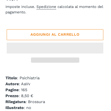
di
Imposte incluse.
Spedizione
calcolata al momento del
pagamento.
listino
AGGIUNGI AL CARRELLO
Titolo
: Psichiatria
Autore
: AaVv
Pagine
: 165
Prezzo
: 8,50 €
Rilegatura
: Brossura
Illustrato
: no