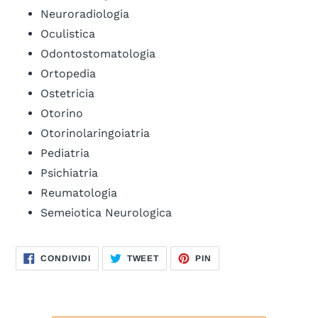
Neuroradiologia
Oculistica
Odontostomatologia
Ortopedia
Ostetricia
Otorino
Otorinolaringoiatria
Pediatria
Psichiatria
Reumatologia
Semeiotica Neurologica
CONDIVIDI
TWITTA
PINNA
CONDIVIDI
TWEET
PIN
SU
SU
SU
FACEBOOK
TWITTER
PINTEREST