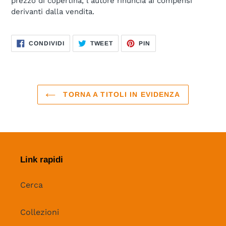
prezzo di copertina, l’autore rinuncia ai compensi
derivanti dalla vendita.
CONDIVIDI
TWITTA
PINNA
CONDIVIDI
TWEET
PIN
SU
SU
SU
FACEBOOK
TWITTER
PINTEREST
TORNA A TITOLI IN EVIDENZA
Link rapidi
Cerca
Collezioni