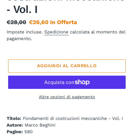
- Vol. I
Prezzo
€28,00
Prezzo
€26,60
In Offerta
di
scontato
Imposte incluse.
Spedizione
calcolata al momento del
pagamento.
listino
AGGIUNGI AL CARRELLO
Altre opzioni di pagamento
Titolo:
Fondamenti di costruzioni meccaniche - Vol. I
Autore:
Marco Beghini
Pagine:
580