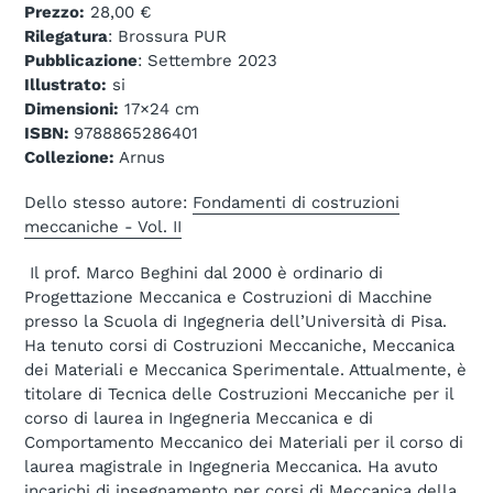
Prezzo:
28,00 €
Rilegatura
: Brossura PUR
Pubblicazione
: Settembre 2023
Illustrato:
si
Dimensioni:
17×24 cm
ISBN:
9788865286401
Collezione:
Arnus
Dello stesso autore:
Fondamenti di costruzioni
meccaniche - Vol. II
Il prof. Marco Beghini dal 2000 è ordinario di
Progettazione Meccanica e Costruzioni di Macchine
presso la Scuola di Ingegneria dell’Università di Pisa.
Ha tenuto corsi di Costruzioni Meccaniche, Meccanica
dei Materiali e Meccanica Sperimentale. Attualmente, è
titolare di Tecnica delle Costruzioni Meccaniche per il
corso di laurea in Ingegneria Meccanica e di
Comportamento Meccanico dei Materiali per il corso di
laurea magistrale in Ingegneria Meccanica. Ha avuto
incarichi di insegnamento per corsi di Meccanica della