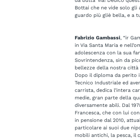
da butta’ via! Dedico ques
Bottai che ne vide solo gli 
guardo più gliè bella, e a 
Fabrizio Gambassi
, “ir Ga
in Via Santa Maria e nell’
adolescenza con la sua fami
Sovrintendenza, sin da pic
bellezze della nostra città 
Dopo il diploma da perito i
Tecnico Industriale ed aver
carrista, dedica l’intera c
medie, gran parte della qu
diversamente abili. Dal 197
Francesca, che con lui cond
in pensione dal 2010, attua
particolare ai suoi due nipo
mobili antichi, la pesca, il 