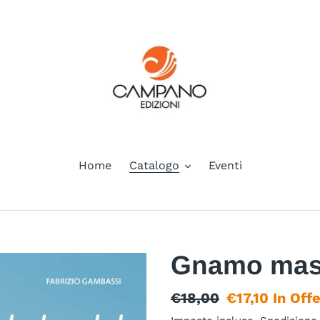
Home
Catalogo
Eventi
Gnamo mast
Prezzo
€18,00
Prezzo
€17,10
In Off
di
scontato