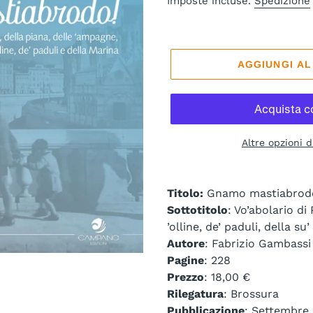
Imposte incluse.
Spedizione
listino
AGGIUNGI A
Altre opzioni 
Titolo:
Gnamo mastiabrod
Sottotitolo
: Vo’abolario di
’olline, de’ paduli, della su
Autore
: Fabrizio Gambassi
Pagine
: 228
Prezzo
: 18,00 €
Rilegatura
: Brossura
Pubblicazione
: Settembre