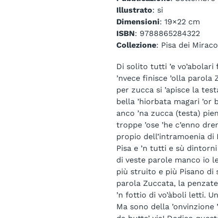
Illustrato
: si
Dimensioni
: 19×22 cm
ISBN
: 9788865284322
Collezione
: Pisa dei Miraco
Di solito tutti ’e vo’abolar
’nvece finisce ’olla parola 
per zucca si ’apisce la test
bella ’hiorbata magari ’or
anco ’na zucca (testa) pie
troppe ’ose ’he c’enno dren
propio dell’intramoenia di P
Pisa e ’n tutti e sù dintorn
di veste parole manco io le
più struito e più Pisano di 
parola Zuccata, la penzate
’n fottio di vo’àboli letti. Un
Ma sono della ’onvinzione ’