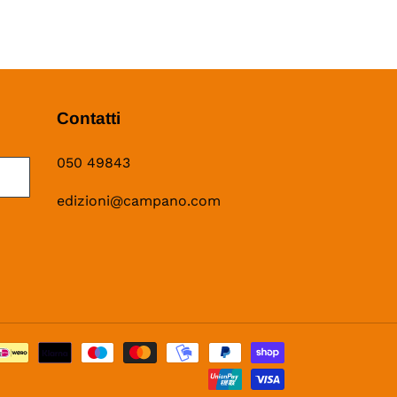
Contatti
050 49843
edizioni@campano.com
Metodi
di
pagamento