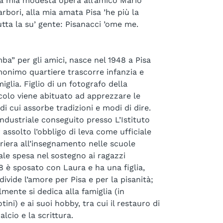
ta mia modesta opera all’amico Mario
arbori, alla mia amata Pisa ’he più la
tutta la su’ gente: Pisanacci ’ome me.
mba” per gli amici, nasce nel 1948 a Pisa
omonimo quartiere trascorre infanzia e
glia. Figlio di un fotografo della
colo viene abituato ad apprezzare le
di cui assorbe tradizioni e modi di dire.
ndustriale conseguito presso L’Istituto
 assolto l’obbligo di leva come ufficiale
arriera all’insegnamento nelle scuole
ale spesa nel sostegno ai ragazzi
8 è sposato con Laura e ha una figlia,
ivide l’amore per Pisa e per la pisanità;
lmente si dedica alla famiglia (in
tini) e ai suoi hobby, tra cui il restauro di
calcio e la scrittura.