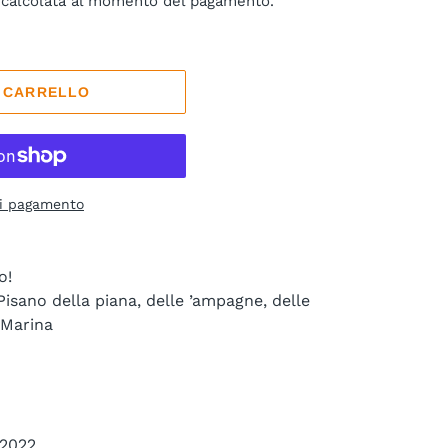
calcolata al momento del pagamento.
L CARRELLO
di pagamento
o!
 Pisano della piana, delle ’ampagne, delle
’ Marina
 2022