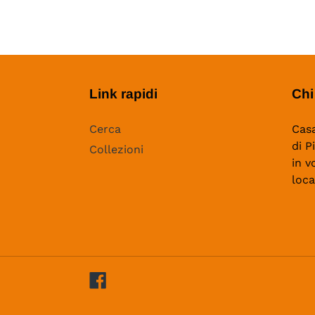
Link rapidi
Chi
Cerca
Casa
di P
Collezioni
in v
loca
Facebook