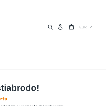
Valuta
Cerca
Accedi
Carrello
iabrodo!
erta