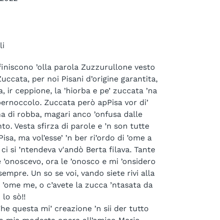
li
i finiscono ’olla parola Zuzzurullone vesto
Zuccata, per noi Pisani d’origine garantita,
a, ir ceppione, la ’hiorba e pe’ zuccata ’na
 bernoccolo. Zuccata però apPisa vor di’
na di robba, magari anco ’onfusa dalle
to. Vesta sfirza di parole e ’n son tutte
isa, ma vol’esse’ ’n ber ri’ordo di ’ome a
i ci si ’ntendeva v'andò Berta filava. Tante
 ’onoscevo, ora le ’onosco e mi ’onsidero
sempre. Un so se voi, vando siete rivi alla
 ’ome me, o c’avete la zucca ’ntasata da
 lo sò!!
he questa mi’ creazione ’n sii der tutto