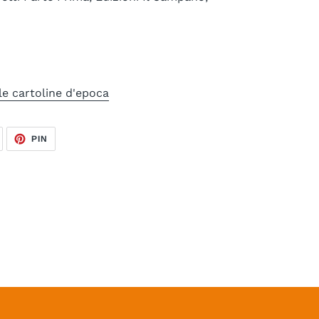
le cartoline d'epoca
TWITTA
PINNA
PIN
SU
SU
TWITTER
PINTEREST