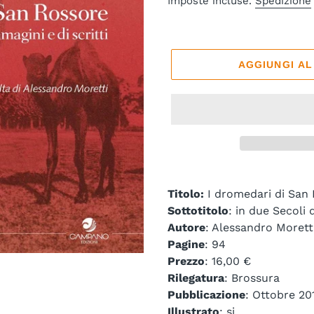
Imposte incluse.
Spedizione
listino
AGGIUNGI A
Titolo:
I dromedari di San
Sottotitolo
: in due Secoli d
Autore
: Alessandro Morett
Pagine
: 94
Prezzo
: 16,00 €
Rilegatura
: Brossura
Pubblicazione
: Ottobre 20
Illustrato
: si