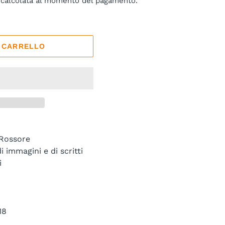
calcolata al momento del pagamento.
L CARRELLO
 Rossore
i immagini e di scritti
i
18