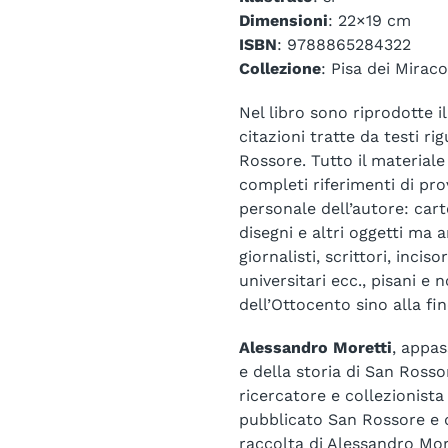
Dimensioni
: 22×19 cm
ISBN
: 9788865284322
Collezione
: Pisa dei Miraco
Nel libro sono riprodotte i
citazioni tratte da testi r
Rossore. Tutto il material
completi riferimenti di pro
personale dell’autore: cart
disegni e altri oggetti ma a
giornalisti, scrittori, inciso
universitari ecc., pisani e
dell’Ottocento sino alla fi
Alessandro Moretti
, appa
e della storia di San Rosso
ricercatore e collezionista
pubblicato San Rossore e d
raccolta di Alessandro Mor