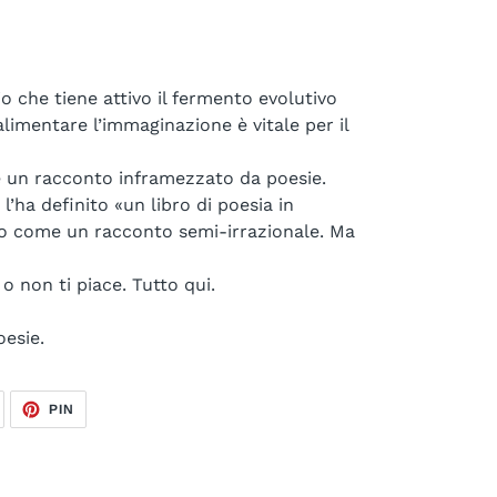
io che tiene attivo il fermento evolutivo
limentare l’immaginazione è vitale per il
è un racconto inframezzato da poesie.
l’ha definito «un libro di poesia in
lo come un racconto semi-irrazionale. Ma
 o non ti piace. Tutto qui.
esie.
TWITTA
PINNA
PIN
SU
SU
TWITTER
PINTEREST