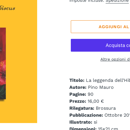
Imposte incluse.
Spedizione
listino
AGGIUNGI A
Altre opzioni 
Titolo:
La leggenda dell’Hi
Autore:
Pino Mauro
Pagine:
90
Prezzo:
16,00 €
Rilegatura:
Brossura
Pubblicazione:
Ottobre 20
Illustrato:
si
Dimensioni:
15×21 cm