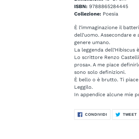
ISBN:
9788865284445
Collezione:
Poesia
È l’immaginazione il batter
dell’uomo. Assecondare e a
genere umano.
La leggenda dell’Hibiscus 
Lo scrittore Renzo Castelli 
prosa». A me piace definir
sono solo definizioni.
È bello o è brutto. Ti piace
Leggilo.
In appendice alcune mie po
CONDIVIDI
CONDIVIDI
TWEET
SU
FACEBOOK