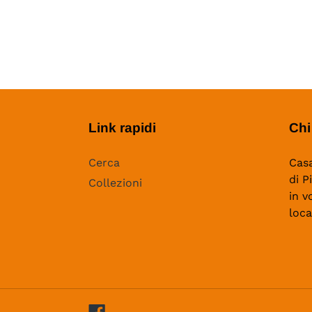
Link rapidi
Chi
Cerca
Casa
di P
Collezioni
in v
loca
Facebook