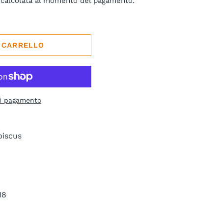
calcolata al momento del pagamento.
L CARRELLO
di pagamento
biscus
18