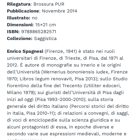
Rilegatura
: Brossura PUR
Pubblicazione
: Novembre 2014
Illustrato:
no
Dimensioni:
15×21 cm
ISBN:
9788865282571
Collezione:
Saggistica
Enrico Spagnesi
(Firenze, 1941) è stato nei ruoli
universitari di Firenze, di Trieste, di Pisa, dal 1971 al
2012. È autore di monografie su Irnerio e le origini
dell’Università (Wernerius bononiensis iudex, Firenze
1970; Libros legum renovavit, Pisa 2013); sullo Studio
fiorentino della fine del Trecento (Utiliter edoceri,
Milano 1979); sui giuristi dell’Università di Pisa dagli
inizi ad oggi (Pisa 1993-2000-2010); sulla storia
generale del diritto italiano (Percorsi storici del diritto
in Italia, Pisa 2010-11); di relazioni a convegni, di saggi,
di voci di enciclopedie sulla scienza giuridica e su
alcuni protagonisti di essa, in epoche diverse e
secondo varie sue espressioni medievali, moderne e