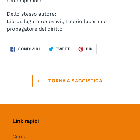
contemporanee.
Dello stesso autore:
Libros lugum renovavit, Irnerio lucerna e
propagatore del diritto
CONDIVIDI
TWITTA
PINNA
CONDIVIDI
TWEET
PIN
SU
SU
SU
FACEBOOK
TWITTER
PINTEREST
TORNA A SAGGISTICA
Link rapidi
Cerca