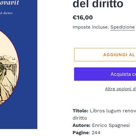
del diritto
Prezzo
€16,00
di
Imposte incluse.
Spedizione
listino
AGGIUNGI A
Altre opzioni 
Titolo:
Libros lugum renova
diritto
Autore:
Enrico Spagnesi
Pagine
: 244