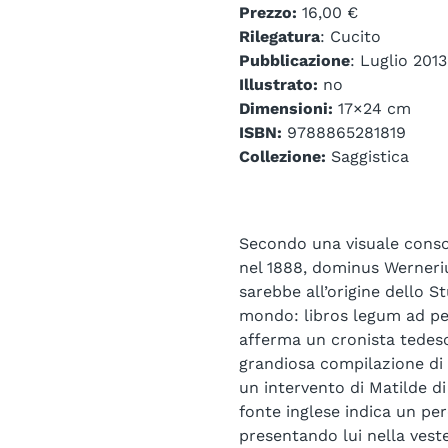
Prezzo:
16,00 €
Rilegatura
: Cucito
Pubblicazione
: Luglio 2013
Illustrato:
no
Dimensioni:
17×24 cm
ISBN:
9788865281819
Collezione:
Saggistica
Secondo una visuale consol
nel 1888, dominus Wernerius
sarebbe all’origine dello S
mondo: libros legum ad pe
afferma un cronista tedesc
grandiosa compilazione di
un intervento di Matilde d
fonte inglese indica un per
presentando lui nella veste