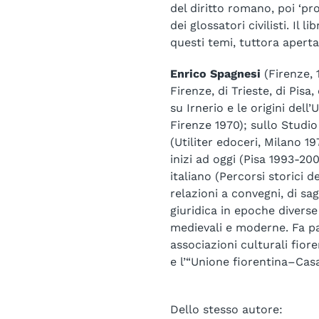
del diritto romano, poi ‘pr
dei glossatori civilisti. Il 
questi temi, tuttora aperta 
Enrico Spagnesi
(Firenze, 1
Firenze, di Trieste, di Pisa
su Irnerio e le origini dell
Firenze 1970); sullo Studio
(Utiliter edoceri, Milano 197
inizi ad oggi (Pisa 1993-200
italiano (Percorsi storici del
relazioni a convegni, di sag
giuridica in epoche divers
medievali e moderne. Fa par
associazioni culturali fio
e l’“Unione fiorentina–Casa
Dello stesso autore: