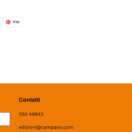
TWITTA
PINNA
PIN
SU
SU
TWITTER
PINTEREST
Contatti
050 49843
edizioni@campano.com