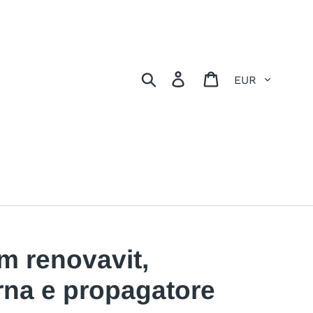
Valuta
Cerca
Accedi
Carrello
m renovavit,
erna e propagatore