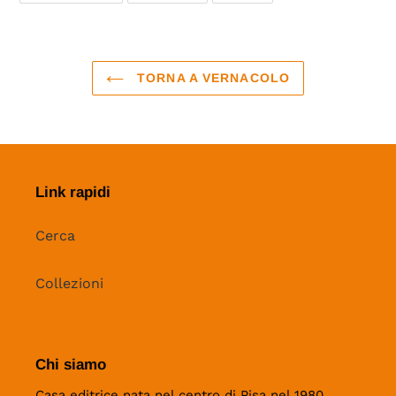
FACEBOOK
TWITTER
PINTEREST
TORNA A VERNACOLO
Link rapidi
Cerca
Collezioni
Chi siamo
Casa editrice nata nel centro di Pisa nel 1980.