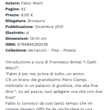
Autore:
Fabio Meini
Pagine:
42
Prezzo:
9,00 €
Rilegatura
: Brossura
Pubblicazione
: Dicembre 2013
Illustrato:
si
Dimensioni:
13×21 cm
ISBN:
9788865282038
Collezione:
Vernacolo - Pisa - Poesia
Introduzione a cura di Francesco Bottai “I Gatti
Mézzi”:
"Fabio è per me, prima di tutto, un amico.
C’è un brano del grandissimo Piero Ciampi,
intitolato In un palazzo di giustizia, che alla fine
dice “…tu sei pazza, vuoi spiegare una vita con due
frasi”.
Fabio lo conosco da così tanto tempo che mi
rimane davvero difficile da rinchiudere in una