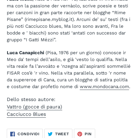
ma con la passione der vernàolo, scrive poesie e testi
per canzoni in gran parte raccorte ner blogghe “Rime
Pisane” (rimepisane.myblog.it). Arcuni de’ su’ testi (fra i
più noti Cacciucco blues, Ma loro sono avanti, Fra le
bodde e ' biacchi) sono stati ‘antati con successo dar
gruppo “I Gatti Mézzi”.
Luca Canapicchi
(Pisa, 1976 per un giorno) conosce ir
Meo da' tempi dell’asilo, e già 'vesto lo qualifïa. Nella
vita reale fa l’avvoàto e 'nzegna all'aspiranti sommellié
FISAR cos’è 'r vino. Nella vita parallela, sotto 'r nome
da supereroe di Cana, cura un blogghe di satira politïa
e costume dar profetïo nome di
www.mondocana.com
.
Dello stesso autore:
Vattro (gocce di paura)
Cacciucco Blues
CONDIVIDI
TWITTA
PINNA
CONDIVIDI
TWEET
PIN
SU
SU
SU