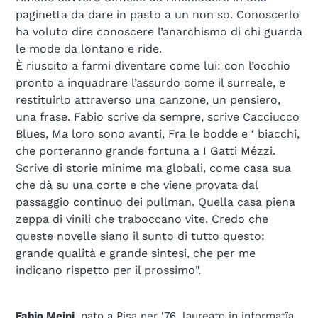
paginetta da dare in pasto a un non so. Conoscerlo
ha voluto dire conoscere l’anarchismo di chi guarda
le mode da lontano e ride.
È riuscito a farmi diventare come lui: con l’occhio
pronto a inquadrare l’assurdo come il surreale, e
restituirlo attraverso una canzone, un pensiero,
una frase. Fabio scrive da sempre, scrive Cacciucco
Blues, Ma loro sono avanti, Fra le bodde e ‘ biacchi,
che porteranno grande fortuna a I Gatti Mézzi.
Scrive di storie minime ma globali, come casa sua
che dà su una corte e che viene provata dal
passaggio continuo dei pullman. Quella casa piena
zeppa di vinili che traboccano vite. Credo che
queste novelle siano il sunto di tutto questo:
grande qualità e grande sintesi, che per me
indicano rispetto per il prossimo".
Fabio Meini
, nato a Pisa ner ‘76, laureato in informatïa