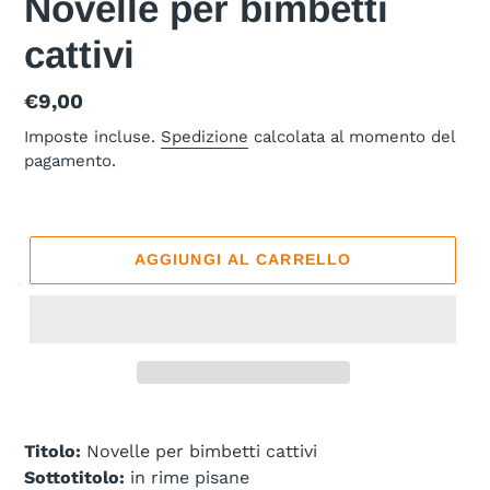
Novelle per bimbetti
cattivi
Prezzo
€9,00
di
Imposte incluse.
Spedizione
calcolata al momento del
pagamento.
listino
AGGIUNGI AL CARRELLO
Titolo:
Novelle per bimbetti cattivi
Sottotitolo:
in rime pisane