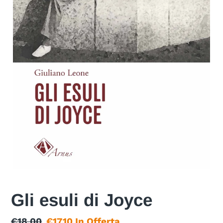
Gli esuli di Joyce
Prezzo
€18,00
Prezzo
€17,10
In Offerta