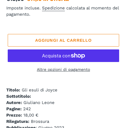
di
scontato
Imposte incluse.
Spedizione
calcolata al momento del
pagamento.
listino
AGGIUNGI AL CARRELLO
Altre opzioni di pagamento
Titolo:
Gli esuli di Joyce
Sottotitolo:
Autore:
Giuliano Leone
Pagine:
242
Prezzo:
18,00 €
Rilegatura:
Brossura
Pubblicazione
: Giugno 2023