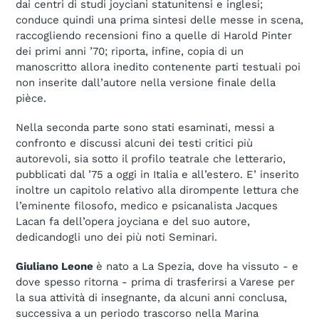
dai centri di studi joyciani statunitensi e inglesi;
conduce quindi una prima sintesi delle messe in scena,
raccogliendo recensioni fino a quelle di Harold Pinter
dei primi anni ’70; riporta, infine, copia di un
manoscritto allora inedito contenente parti testuali poi
non inserite dall’autore nella versione finale della
pièce.
Nella seconda parte sono stati esaminati, messi a
confronto e discussi alcuni dei testi critici più
autorevoli, sia sotto il profilo teatrale che letterario,
pubblicati dal ’75 a oggi in Italia e all’estero. E’ inserito
inoltre un capitolo relativo alla dirompente lettura che
l’eminente filosofo, medico e psicanalista Jacques
Lacan fa dell’opera joyciana e del suo autore,
dedicandogli uno dei più noti Seminari.
Giuliano Leone
è nato a La Spezia, dove ha vissuto - e
dove spesso ritorna - prima di trasferirsi a Varese per
la sua attività di insegnante, da alcuni anni conclusa,
successiva a un periodo trascorso nella Marina