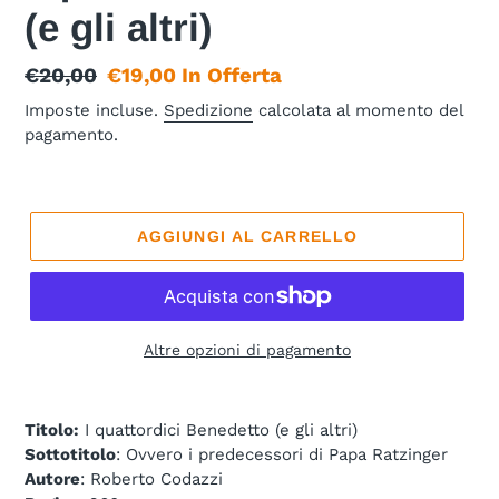
(e gli altri)
Prezzo
€20,00
Prezzo
€19,00
In Offerta
di
scontato
Imposte incluse.
Spedizione
calcolata al momento del
pagamento.
listino
AGGIUNGI AL CARRELLO
Altre opzioni di pagamento
Titolo:
I quattordici Benedetto (e gli altri)
Sottotitolo
: Ovvero i predecessori di Papa Ratzinger
Autore
: Roberto Codazzi