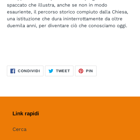
spaccato che illustra, anche se non in modo
esauriente, il percorso storico compiuto dalla Chiesa,
una istituzione che dura ininterrottamente da oltre
duemila anni, per diventare ciò che conosciamo oggi.
CONDIVIDI
TWITTA
PINNA
CONDIVIDI
TWEET
PIN
SU
SU
SU
FACEBOOK
TWITTER
PINTEREST
Link rapidi
Cerca