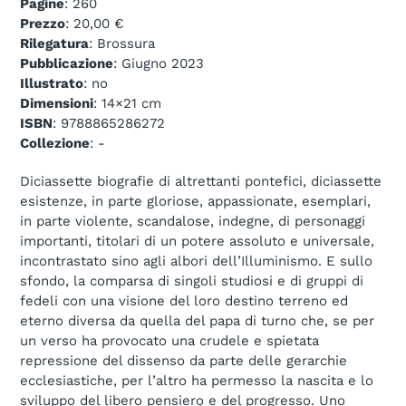
Pagine
: 260
Prezzo
: 20,00 €
Rilegatura
: Brossura
Pubblicazione
: Giugno 2023
Illustrato
: no
Dimensioni
: 14×21 cm
ISBN
: 9788865286272
Collezione
: -
Diciassette biografie di altrettanti pontefici, diciassette
esistenze, in parte gloriose, appassionate, esemplari,
in parte violente, scandalose, indegne, di personaggi
importanti, titolari di un potere assoluto e universale,
incontrastato sino agli albori dell’Illuminismo. E sullo
sfondo, la comparsa di singoli studiosi e di gruppi di
fedeli con una visione del loro destino terreno ed
eterno diversa da quella del papa di turno che, se per
un verso ha provocato una crudele e spietata
repressione del dissenso da parte delle gerarchie
ecclesiastiche, per l’altro ha permesso la nascita e lo
sviluppo del libero pensiero e del progresso. Uno