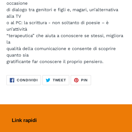
occasione
di dialogo tra genitori e figli e, magari, un’alternativa
alla TV
o al PC: la scrittura - non soltanto di poesie – è
un’attività
“terapeutica” che aiuta a conoscere se stessi, migliora
la
qualità della comunicazione e consente di scoprire
quanto sia
gratificante far conoscere il proprio pensiero.
CONDIVIDI
TWITTA
PINNA
CONDIVIDI
TWEET
PIN
SU
SU
SU
FACEBOOK
TWITTER
PINTEREST
Link rapidi