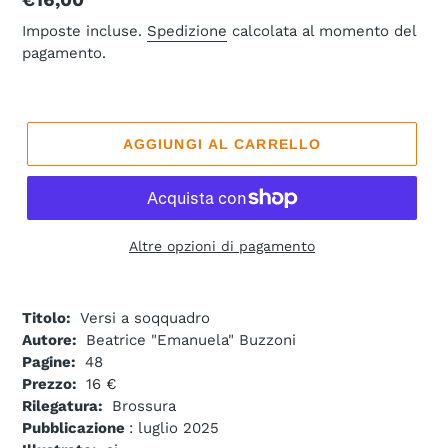
Prezzo
€16,00
di
Imposte incluse.
Spedizione
calcolata al momento del
pagamento.
listino
AGGIUNGI AL CARRELLO
Altre opzioni di pagamento
Titolo:
Versi a soqquadro
Autore:
Beatrice "Emanuela" Buzzoni
Pagine:
48
Prezzo:
16 €
Rilegatura:
Brossura
Pubblicazione
: luglio 2025